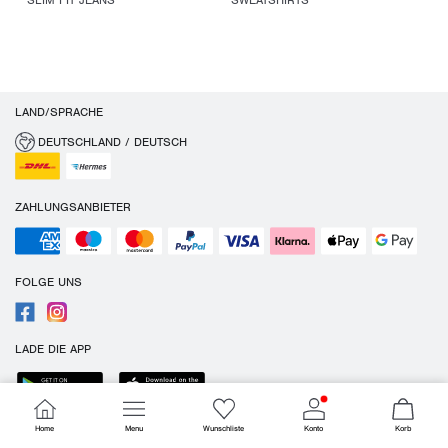
SLIM FIT JEANS
SWEATSHIRTS
LAND/SPRACHE
DEUTSCHLAND / DEUTSCH
ZAHLUNGSANBIETER
FOLGE UNS
LADE DIE APP
Home
Menu
Wunschliste
Konto
Korb
Cookies