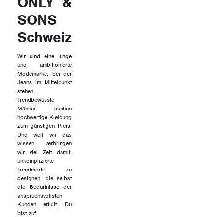
ONLY &
SONS
Schweiz
Wir sind eine junge
und ambitionierte
Modemarke, bei der
Jeans im Mittelpunkt
stehen.
Trendbewusste
Männer suchen
hochwertige Kleidung
zum günstigen Preis.
Und weil wir das
wissen, verbringen
wir viel Zeit damit,
unkomplizierte
Trendmode zu
designen, die selbst
die Bedürfnisse der
anspruchsvollsten
Kunden erfüllt. Du
bist auf