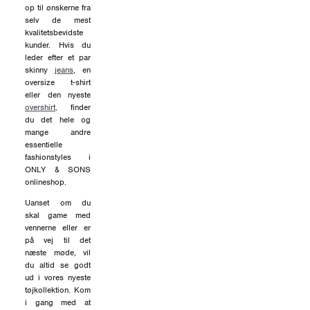
op til ønskerne fra
selv de mest
kvalitetsbevidste
kunder. Hvis du
leder efter et par
skinny
jeans
, en
oversize t-shirt
eller den nyeste
overshirt,
finder
du det hele og
mange andre
essentielle
fashionstyles i
ONLY & SONS
onlineshop.
Uanset om du
skal game med
vennerne eller er
på vej til det
næste møde, vil
du altid se godt
ud i vores nyeste
tøjkollektion. Kom
i gang med at