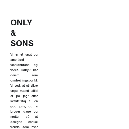
ONLY
&
SONS
Vi er et ungt og
ambitiøst
fashionbrand, og
vores udtryk har
denim som
omdrejningspunkt.
Vi ved, at stilsikre
unge mænd altid
er på jagt efter
kvalitetstøj til en
god pris, og vi
bruger dage og
nætter på at
designe casual
trends, som lever