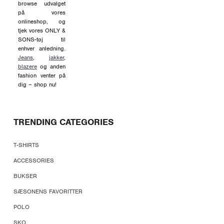
browse udvalget
på vores
onlineshop, og
tjek vores ONLY &
SONS-tøj til
enhver anledning.
Jeans
,
jakker
,
blazere
og anden
fashion venter på
dig – shop nu!
TRENDING CATEGORIES
T-SHIRTS
ACCESSORIES
BUKSER
SÆSONENS FAVORITTER
POLO
SKO